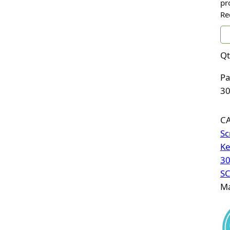
pr
Re
Qt
Pa
30
C
Sc
Ke
30
S
Ma