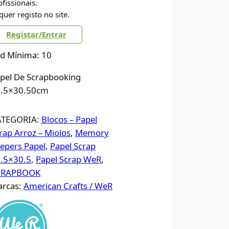
ofissionais.
quer registo no site.
Registar/Entrar
d Mínima: 10
pel De Scrapbooking
.5×30.50cm
ATEGORIA:
Blocos – Papel
rap Arroz – Miolos
, 
Memory
epers Papel
, 
Papel Scrap
.5×30.5
, 
Papel Scrap WeR
, 
CRAPBOOK
rcas:
American Crafts / WeR