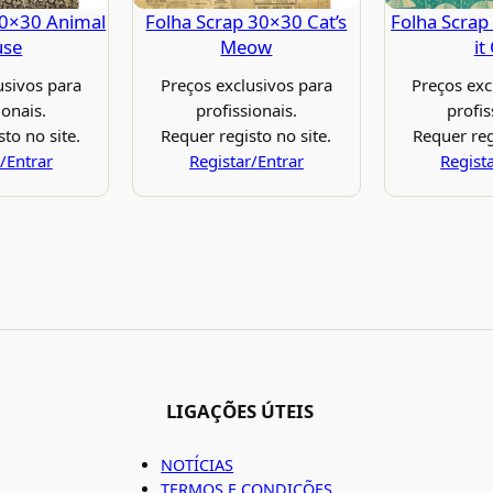
30×30 Animal
Folha Scrap 30×30 Cat’s
Folha Scrap
use
Meow
it
usivos para
Preços exclusivos para
Preços exc
ionais.
profissionais.
profis
to no site.
Requer registo no site.
Requer reg
/Entrar
Registar/Entrar
Regist
LIGAÇÕES ÚTEIS
NOTÍCIAS
TERMOS E CONDIÇÕES