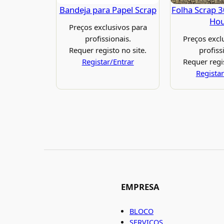
Bandeja para Papel Scrap
Folha Scrap 
Ho
Preços exclusivos para
profissionais.
Preços excl
Requer registo no site.
profiss
Registar/Entrar
Requer regis
Registar
EMPRESA
BLOCO
SERVIÇOS