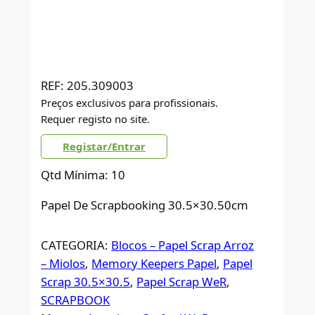
REF:
205.309003
Preços exclusivos para profissionais.
Requer registo no site.
Registar/Entrar
Qtd Mínima: 10
Papel De Scrapbooking 30.5×30.50cm
CATEGORIA:
Blocos – Papel Scrap Arroz
– Miolos
, 
Memory Keepers Papel
, 
Papel
Scrap 30.5×30.5
, 
Papel Scrap WeR
, 
SCRAPBOOK