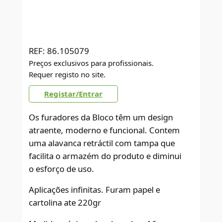
REF:
86.105079
Preços exclusivos para profissionais.
Requer registo no site.
Registar/Entrar
Os furadores da Bloco têm um design
atraente, moderno e funcional. Contem
uma alavanca retráctil com tampa que
facilita o armazém do produto e diminui
o esforço de uso.
Aplicações infinitas. Furam papel e
cartolina ate 220gr