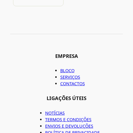
EMPRESA
BLOCO
SERVIÇOS
CONTACTOS
LIGAÇÕES ÚTEIS
NOTÍCIAS
TERMOS E CONDIÇÕES
ENVIOS E DEVOLUÇÕES
POLÍTICA DE PRIVACIDADE