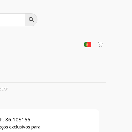
 5/8″
F:
86.105166
eços exclusivos para