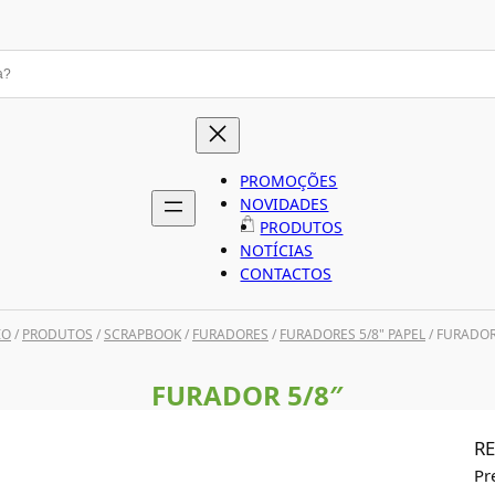
PROMOÇÕES
NOVIDADES
PRODUTOS
NOTÍCIAS
CONTACTOS
IO
/
PRODUTOS
/
SCRAPBOOK
/
FURADORES
/
FURADORES 5/8" PAPEL
/ FURADOR
FURADOR 5/8″
RE
Pr