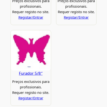
Preços exclusivos para
Preços exclusivos para
profissionais.
profissionais.
Requer registo no site.
Requer registo no site.
Registar/Entrar
Registar/Entrar
Furador 5/8″
Preços exclusivos para
profissionais.
Requer registo no site.
Registar/Entrar