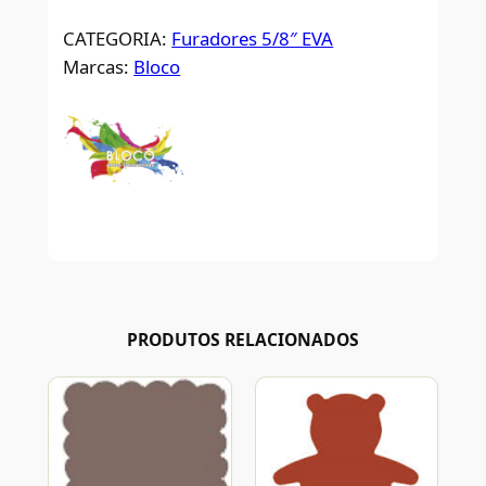
CATEGORIA:
Furadores 5/8″ EVA
Marcas:
Bloco
PRODUTOS RELACIONADOS