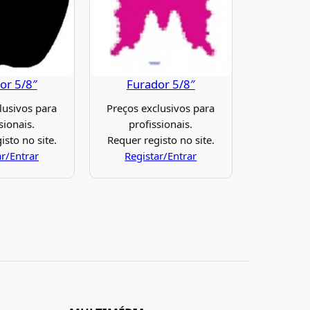
or 5/8″
Furador 5/8″
lusivos para
Preços exclusivos para
sionais.
profissionais.
isto no site.
Requer registo no site.
ar/Entrar
Registar/Entrar