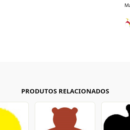
Ma
PRODUTOS RELACIONADOS