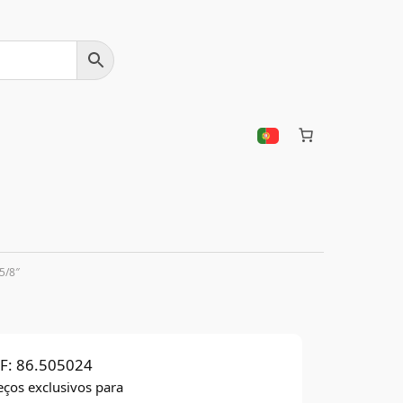
5/8″
F:
86.505024
eços exclusivos para