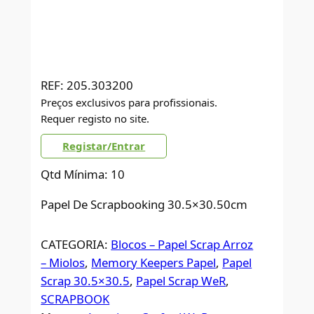
REF:
205.303200
Preços exclusivos para profissionais.
Requer registo no site.
Registar/Entrar
Qtd Mínima: 10
Papel De Scrapbooking 30.5×30.50cm
CATEGORIA:
Blocos – Papel Scrap Arroz
– Miolos
, 
Memory Keepers Papel
, 
Papel
Scrap 30.5×30.5
, 
Papel Scrap WeR
, 
SCRAPBOOK