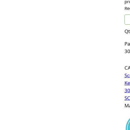
pr
Re
Qt
Pa
30
C
Sc
Ke
30
S
Ma