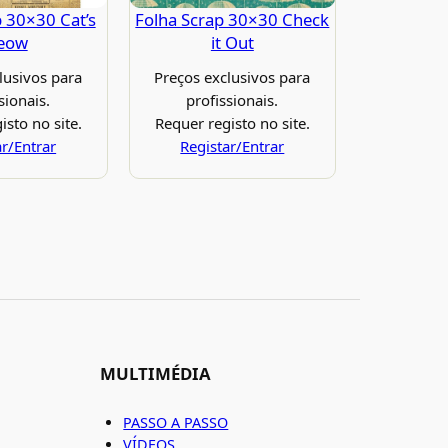
p 30×30 Cat’s
Folha Scrap 30×30 Check
eow
it Out
lusivos para
Preços exclusivos para
sionais.
profissionais.
isto no site.
Requer registo no site.
ar/Entrar
Registar/Entrar
MULTIMÉDIA
PASSO A PASSO
VÍDEOS