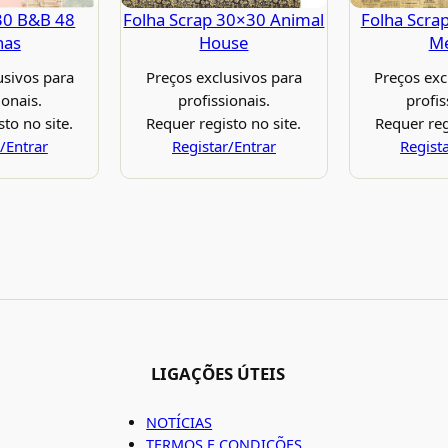
30 B&B 48
Folha Scrap 30×30 Animal
Folha Scra
has
House
M
usivos para
Preços exclusivos para
Preços exc
ionais.
profissionais.
profis
to no site.
Requer registo no site.
Requer reg
/Entrar
Registar/Entrar
Regist
LIGAÇÕES ÚTEIS
NOTÍCIAS
TERMOS E CONDIÇÕES