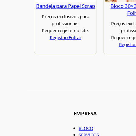
Bandeja para Papel Scrap
Bloco 30×
Fol
Preços exclusivos para
profissionais.
Preços excl
Requer registo no site.
profiss
Registar/Entrar
Requer regis
Registar
EMPRESA
BLOCO
SERVIÇOS