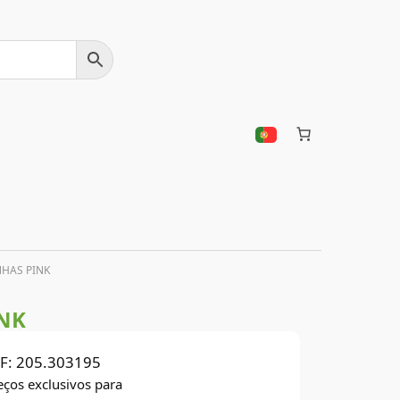
NHAS PINK
INK
F:
205.303195
eços exclusivos para