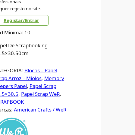
ofissionais.
quer registo no site.
Registar/Entrar
d Mínima: 10
pel De Scrapbooking
.5×30.50cm
ATEGORIA:
Blocos – Papel
rap Arroz – Miolos
, 
Memory
epers Papel
, 
Papel Scrap
.5×30.5
, 
Papel Scrap WeR
, 
CRAPBOOK
rcas:
American Crafts / WeR