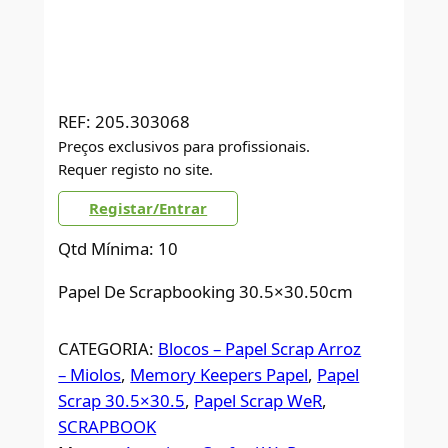
REF:
205.303068
Preços exclusivos para profissionais.
Requer registo no site.
Registar/Entrar
Qtd Mínima: 10
Papel De Scrapbooking 30.5×30.50cm
CATEGORIA:
Blocos – Papel Scrap Arroz
– Miolos
, 
Memory Keepers Papel
, 
Papel
Scrap 30.5×30.5
, 
Papel Scrap WeR
, 
SCRAPBOOK