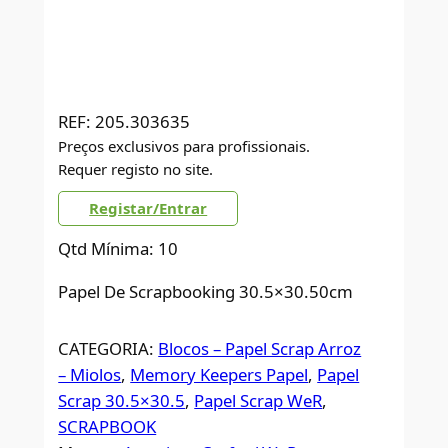
REF:
205.303635
Preços exclusivos para profissionais.
Requer registo no site.
Registar/Entrar
Qtd Mínima: 10
Papel De Scrapbooking 30.5×30.50cm
CATEGORIA:
Blocos – Papel Scrap Arroz
– Miolos
, 
Memory Keepers Papel
, 
Papel
Scrap 30.5×30.5
, 
Papel Scrap WeR
, 
SCRAPBOOK