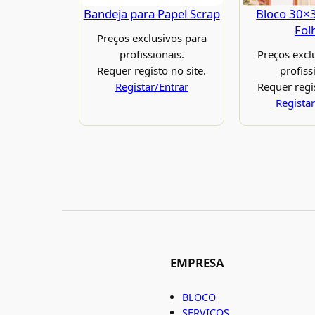
Bandeja para Papel Scrap
Bloco 30×
Fol
Preços exclusivos para
profissionais.
Preços excl
Requer registo no site.
profiss
Registar/Entrar
Requer regis
Registar
EMPRESA
BLOCO
SERVIÇOS