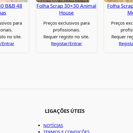
30 B&B 48
Folha Scrap 30×30 Animal
Folha Scra
has
House
M
usivos para
Preços exclusivos para
Preços exc
ionais.
profissionais.
profis
to no site.
Requer registo no site.
Requer reg
/Entrar
Registar/Entrar
Regist
LIGAÇÕES ÚTEIS
NOTÍCIAS
TERMOS E CONDIÇÕES