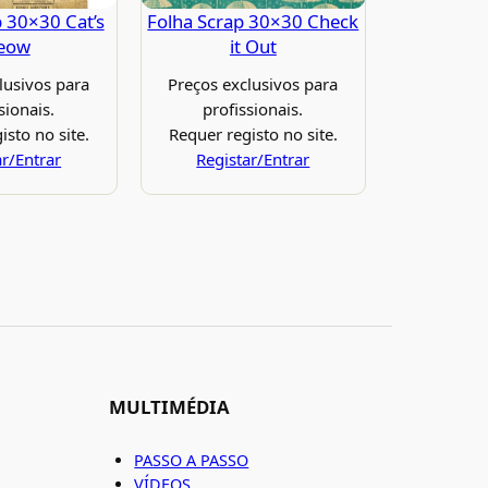
p 30×30 Cat’s
Folha Scrap 30×30 Check
eow
it Out
lusivos para
Preços exclusivos para
sionais.
profissionais.
isto no site.
Requer registo no site.
ar/Entrar
Registar/Entrar
MULTIMÉDIA
PASSO A PASSO
VÍDEOS