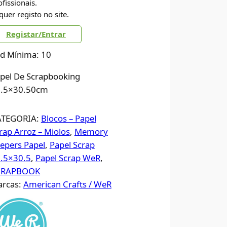
ofissionais.
quer registo no site.
Registar/Entrar
d Mínima: 10
pel De Scrapbooking
.5×30.50cm
ATEGORIA:
Blocos – Papel
rap Arroz – Miolos
, 
Memory
epers Papel
, 
Papel Scrap
.5×30.5
, 
Papel Scrap WeR
, 
CRAPBOOK
rcas:
American Crafts / WeR