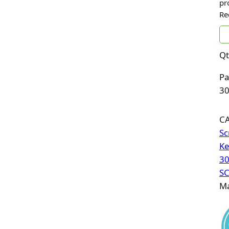
pr
Re
Qt
Pa
30
C
Sc
Ke
30
S
Ma