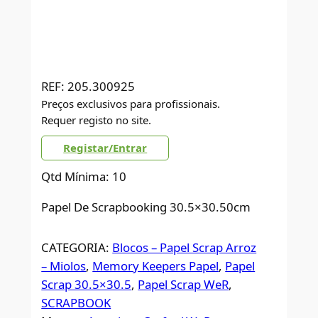
REF:
205.300925
Preços exclusivos para profissionais.
Requer registo no site.
Registar/Entrar
Qtd Mínima: 10
Papel De Scrapbooking 30.5×30.50cm
CATEGORIA:
Blocos – Papel Scrap Arroz
– Miolos
, 
Memory Keepers Papel
, 
Papel
Scrap 30.5×30.5
, 
Papel Scrap WeR
, 
SCRAPBOOK