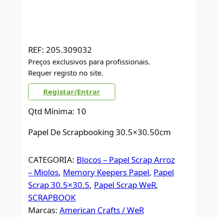
REF:
205.309032
Preços exclusivos para profissionais.
Requer registo no site.
Registar/Entrar
Qtd Mínima: 10
Papel De Scrapbooking 30.5×30.50cm
CATEGORIA:
Blocos – Papel Scrap Arroz
– Miolos
, 
Memory Keepers Papel
, 
Papel
Scrap 30.5×30.5
, 
Papel Scrap WeR
, 
SCRAPBOOK
Marcas:
American Crafts / WeR