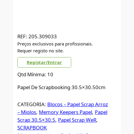
REF:
205.309033
Preços exclusivos para profissionais.
Requer registo no site.
Registar/Entrar
Qtd Mínima: 10
Papel De Scrapbooking 30.5×30.50cm
CATEGORIA:
Blocos – Papel Scrap Arroz
– Miolos
, 
Memory Keepers Papel
, 
Papel
Scrap 30.5×30.5
, 
Papel Scrap WeR
, 
SCRAPBOOK