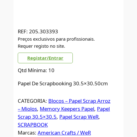
REF:
205.303393
Preços exclusivos para profissionais.
Requer registo no site.
Registar/Entrar
Qtd Mínima: 10
Papel De Scrapbooking 30.5×30.50cm
CATEGORIA:
Blocos – Papel Scrap Arroz
– Miolos
, 
Memory Keepers Papel
, 
Papel
Scrap 30.5×30.5
, 
Papel Scrap WeR
, 
SCRAPBOOK
Marcas:
American Crafts / WeR