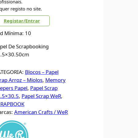
ofissionais.
quer registo no site.
Registar/Entrar
d Mínima: 10
pel De Scrapbooking
.5×30.50cm
ATEGORIA:
Blocos – Papel
rap Arroz – Miolos
, 
Memory
epers Papel
, 
Papel Scrap
.5×30.5
, 
Papel Scrap WeR
, 
CRAPBOOK
rcas:
American Crafts / WeR