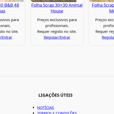
30 B&B 48
Folha Scrap 30×30 Animal
Folha Scra
has
House
M
usivos para
Preços exclusivos para
Preços exc
ionais.
profissionais.
profis
to no site.
Requer registo no site.
Requer reg
/Entrar
Registar/Entrar
Regist
LIGAÇÕES ÚTEIS
NOTÍCIAS
TERMOS E CONDIÇÕES