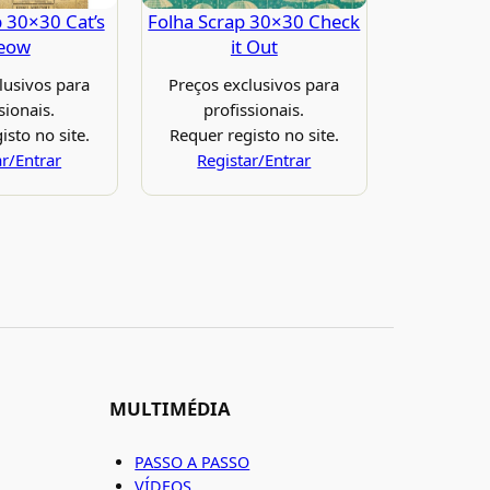
p 30×30 Cat’s
Folha Scrap 30×30 Check
eow
it Out
lusivos para
Preços exclusivos para
sionais.
profissionais.
isto no site.
Requer registo no site.
ar/Entrar
Registar/Entrar
MULTIMÉDIA
PASSO A PASSO
VÍDEOS