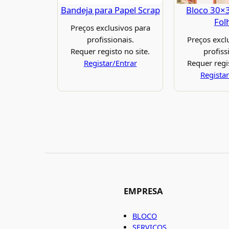
Bandeja para Papel Scrap
Bloco 30×
Fol
Preços exclusivos para
profissionais.
Preços excl
Requer registo no site.
profiss
Registar/Entrar
Requer regis
Registar
EMPRESA
BLOCO
SERVIÇOS