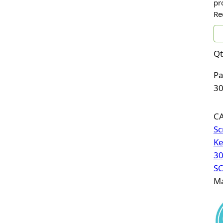
pr
Re
Qt
Pa
30
C
Sc
Ke
30
S
Ma