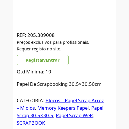
REF:
205.309008
Preços exclusivos para profissionais.
Requer registo no site.
Registar/Entrar
Qtd Mínima: 10
Papel De Scrapbooking 30.5×30.50cm
CATEGORIA:
Blocos – Papel Scrap Arroz
– Miolos
, 
Memory Keepers Papel
, 
Papel
Scrap 30.5×30.5
, 
Papel Scrap WeR
, 
SCRAPBOOK