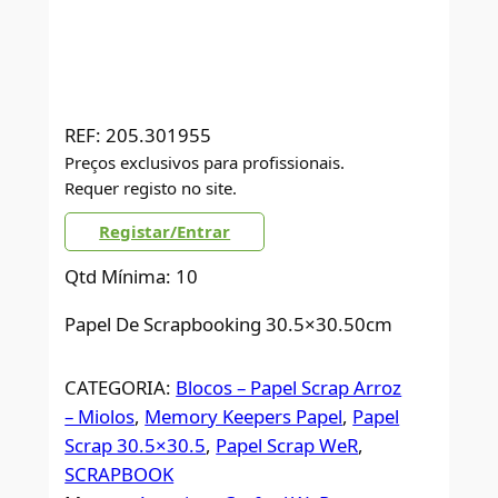
REF:
205.301955
Preços exclusivos para profissionais.
Requer registo no site.
Registar/Entrar
Qtd Mínima: 10
Papel De Scrapbooking 30.5×30.50cm
CATEGORIA:
Blocos – Papel Scrap Arroz
– Miolos
, 
Memory Keepers Papel
, 
Papel
Scrap 30.5×30.5
, 
Papel Scrap WeR
, 
SCRAPBOOK