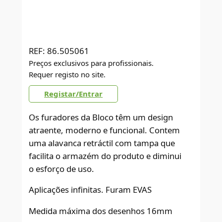
REF:
86.505061
Preços exclusivos para profissionais.
Requer registo no site.
Registar/Entrar
Os furadores da Bloco têm um design
atraente, moderno e funcional. Contem
uma alavanca retráctil com tampa que
facilita o armazém do produto e diminui
o esforço de uso.
Aplicações infinitas. Furam EVAS
Medida máxima dos desenhos 16mm