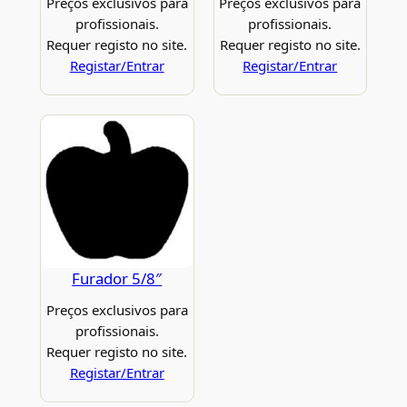
Preços exclusivos para
Preços exclusivos para
profissionais.
profissionais.
Requer registo no site.
Requer registo no site.
Registar/Entrar
Registar/Entrar
Furador 5/8″
Preços exclusivos para
profissionais.
Requer registo no site.
Registar/Entrar