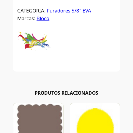
CATEGORIA:
Furadores 5/8″ EVA
Marcas:
Bloco
PRODUTOS RELACIONADOS