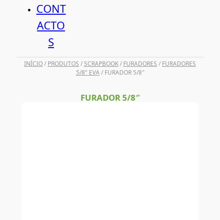
CONT
ACTO
S
INÍCIO
/
PRODUTOS
/
SCRAPBOOK
/
FURADORES
/
FURADORES
5/8" EVA
/ FURADOR 5/8″
FURADOR 5/8″