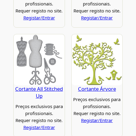
profissionais.
profissionais.
Requer registo no site.
Requer registo no site.
Registar/Entrar
Registar/Entrar
Cortante All Stitched
Cortante Árvore
Up
Preços exclusivos para
Preços exclusivos para
profissionais.
profissionais.
Requer registo no site.
Requer registo no site.
Registar/Entrar
Registar/Entrar