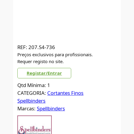
REF:
207.S4-736
Preços exclusivos para profissionais.
Requer registo no site.
Registar/Entrar
Qtd Mínima: 1
CATEGORIA:
Cortantes Finos
Spellbinders
Marcas:
Spellbinders