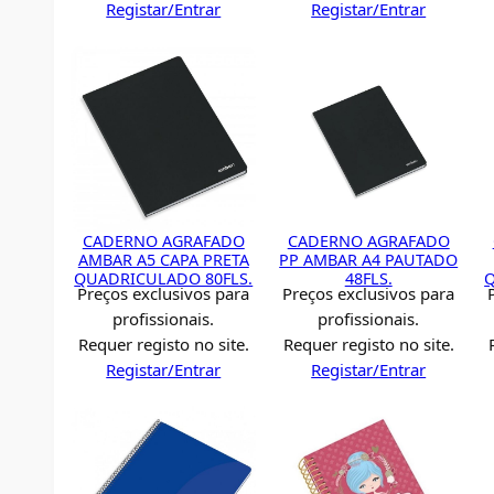
Registar/Entrar
Registar/Entrar
CADERNO AGRAFADO
CADERNO AGRAFADO
AMBAR A5 CAPA PRETA
PP AMBAR A4 PAUTADO
QUADRICULADO 80FLS.
48FLS.
Q
Preços exclusivos para
Preços exclusivos para
profissionais.
profissionais.
Requer registo no site.
Requer registo no site.
Registar/Entrar
Registar/Entrar