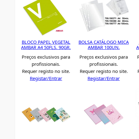
BLOCO PAPEL VEGETAL
BOLSA CATÁLOGO MICA
AMBAR A4 50FLS. 90GR.
AMBAR 100UN.
A
Preços exclusivos para
Preços exclusivos para
profissionais.
profissionais.
Requer registo no site.
Requer registo no site.
Registar/Entrar
Registar/Entrar