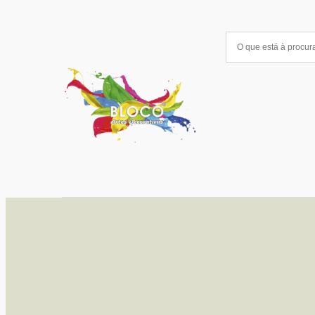
Saltar
para
o
conteúdo