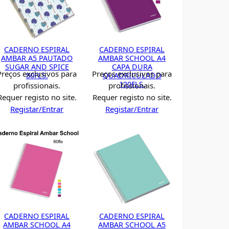
CADERNO ESPIRAL
CADERNO ESPIRAL
AMBAR A5 PAUTADO
AMBAR SCHOOL A4
SUGAR AND SPICE
CAPA DURA
Preços exclusivos para
Preços exclusivos para
80FLS.
QUADRICULADO
120FLS.
profissionais.
profissionais.
Requer registo no site.
Requer registo no site.
Registar/Entrar
Registar/Entrar
CADERNO ESPIRAL
CADERNO ESPIRAL
AMBAR SCHOOL A4
AMBAR SCHOOL A5