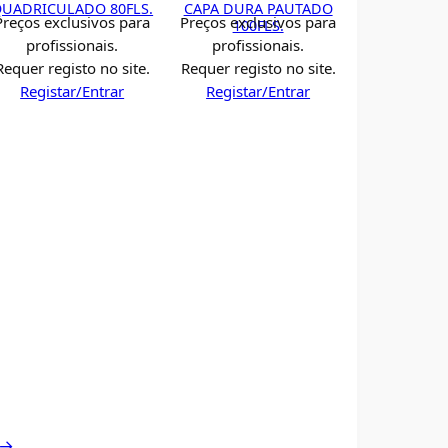
UADRICULADO 80FLS.
CAPA DURA PAUTADO
Preços exclusivos para
Preços exclusivos para
100FLS.
profissionais.
profissionais.
Requer registo no site.
Requer registo no site.
Registar/Entrar
Registar/Entrar
→