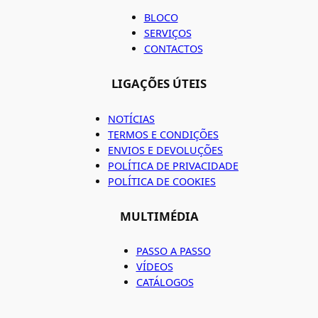
BLOCO
SERVIÇOS
CONTACTOS
LIGAÇÕES ÚTEIS
NOTÍCIAS
TERMOS E CONDIÇÕES
ENVIOS E DEVOLUÇÕES
POLÍTICA DE PRIVACIDADE
POLÍTICA DE COOKIES
MULTIMÉDIA
PASSO A PASSO
VÍDEOS
CATÁLOGOS