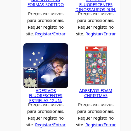
FORMAS SORTIDO
FLUORESCENTES
DINOSSAUROS 9UN.
Preços exclusivos
Preços exclusivos
para profissionais.
para profissionais.
Requer registo no
Requer registo no
site.
Registar/Entrar
site.
Registar/Entrar
ADESIVOS
ADESIVOS FOAM
FLUORESCENTES
CHRISTMAS
ESTRELAS 12UN.
Preços exclusivos
Preços exclusivos
para profissionais.
para profissionais.
Requer registo no
Requer registo no
site.
Registar/Entrar
site.
Registar/Entrar