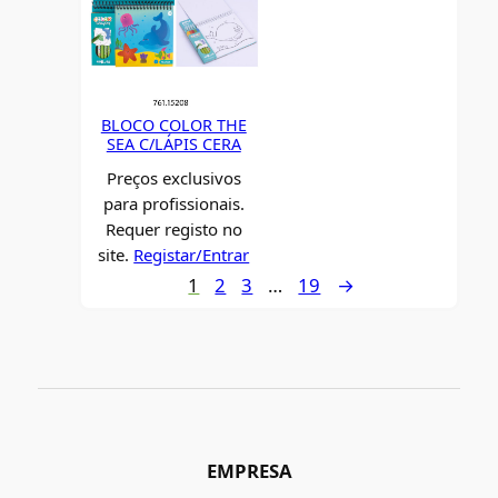
BLOCO COLOR THE
SEA C/LÁPIS CERA
Preços exclusivos
para profissionais.
Requer registo no
site.
Registar/Entrar
1
2
3
…
19
→
EMPRESA