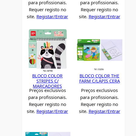
para profissionais.
para profissionais.
Requer registo no
Requer registo no
site.
Registar/Entrar
site.
Registar/Entrar
BLOCO COLOR
BLOCO COLOR THE
STRIPES C/
FARM C/LÁPIS CERA
MARCADORES
Preços exclusivos
Preços exclusivos
para profissionais.
para profissionais.
Requer registo no
Requer registo no
site.
Registar/Entrar
site.
Registar/Entrar