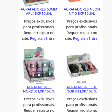
AGRAFADORES 63MM
AGRAFADORES NEON
APLI EXP.16UN.
Nº10 EXP.16UN.
Preços exclusivos
Preços exclusivos
para profissionais.
para profissionais.
Requer registo no
Requer registo no
site.
Registar/Entrar
site.
Registar/Entrar
AGRAFADORES
AGRAFADORES UP
NORDIK EXP.16UN.
NORTH EXP.16UN.
Preços exclusivos
Preços exclusivos
para profissionais.
para profissionais.
Requer registo no
Requer registo no