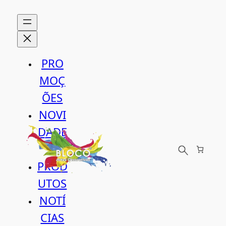
Saltar
para
o
conteúdo
PRO
MOÇ
ÕES
NOVI
DADE
S
PROD
UTOS
NOTÍ
CIAS