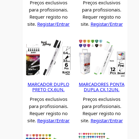
Preços exclusivos
Preços exclusivos
para profissionais.
para profissionais.
Requer registo no
Requer registo no
site.
Registar/Entrar
site.
Registar/Entrar
MARCADOR DUPLO
MARCADORES PONTA
PRETO CX.6UN.
DUPLA CX.12UN.
Preços exclusivos
Preços exclusivos
para profissionais.
para profissionais.
Requer registo no
Requer registo no
site.
Registar/Entrar
site.
Registar/Entrar