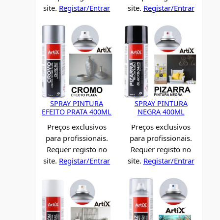
site.
Registar/Entrar
site.
Registar/Entrar
SPRAY PINTURA
SPRAY PINTURA
EFEITO PRATA 400ML
NEGRA 400ML
Preços exclusivos
Preços exclusivos
para profissionais.
para profissionais.
Requer registo no
Requer registo no
site.
Registar/Entrar
site.
Registar/Entrar