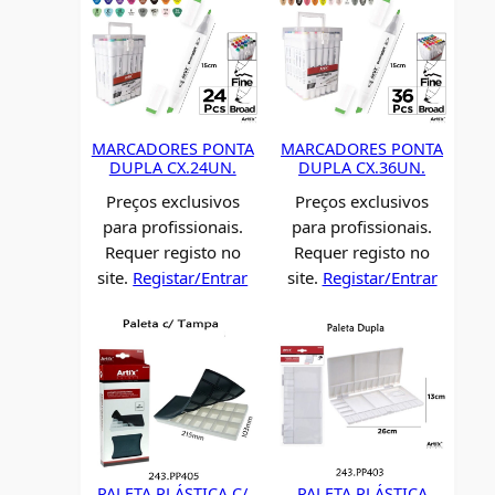
MARCADORES PONTA
MARCADORES PONTA
DUPLA CX.24UN.
DUPLA CX.36UN.
Preços exclusivos
Preços exclusivos
para profissionais.
para profissionais.
Requer registo no
Requer registo no
site.
Registar/Entrar
site.
Registar/Entrar
PALETA PLÁSTICA C/
PALETA PLÁSTICA