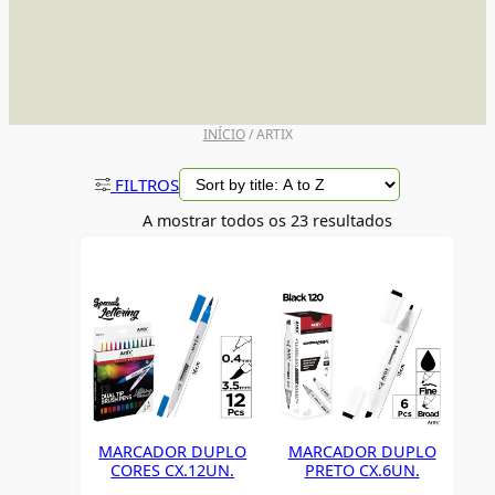
UNI POSCA
INÍCIO
/ ARTIX
FILTROS
A mostrar todos os 23 resultados
MARCADOR DUPLO
MARCADOR DUPLO
CORES CX.12UN.
PRETO CX.6UN.