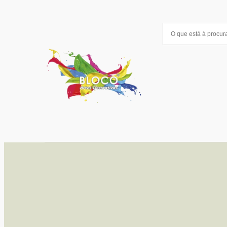
Saltar
para
o
conteúdo