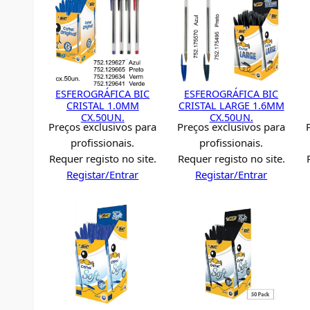
ESFEROGRÁFICA BIC
ESFEROGRÁFICA BIC
CRISTAL 1.0MM
CRISTAL LARGE 1.6MM
CX.50UN.
CX.50UN.
Preços exclusivos para
Preços exclusivos para
profissionais.
profissionais.
Requer registo no site.
Requer registo no site.
Registar/Entrar
Registar/Entrar