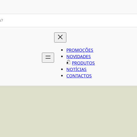
PROMOÇÕES
NOVIDADES
PRODUTOS
NOTÍCIAS
CONTACTOS