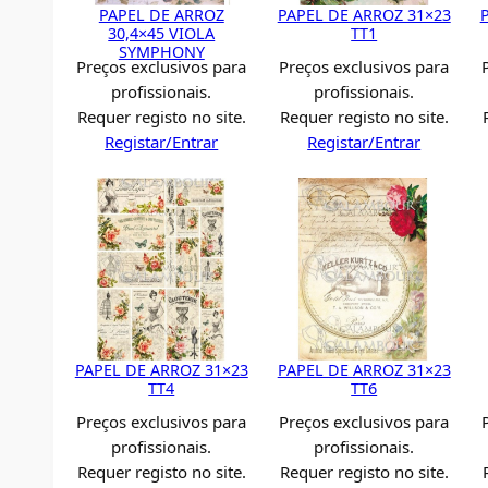
PAPEL DE ARROZ
PAPEL DE ARROZ 31×23
30,4×45 VIOLA
TT1
SYMPHONY
Preços exclusivos para
Preços exclusivos para
profissionais.
profissionais.
Requer registo no site.
Requer registo no site.
Registar/Entrar
Registar/Entrar
PAPEL DE ARROZ 31×23
PAPEL DE ARROZ 31×23
TT4
TT6
Preços exclusivos para
Preços exclusivos para
profissionais.
profissionais.
Requer registo no site.
Requer registo no site.