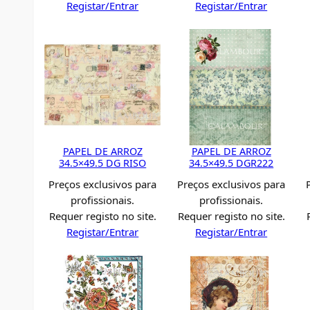
Registar/Entrar
Registar/Entrar
PAPEL DE ARROZ
PAPEL DE ARROZ
34.5×49.5 DG RISO
34.5×49.5 DGR222
Preços exclusivos para
Preços exclusivos para
profissionais.
profissionais.
Requer registo no site.
Requer registo no site.
Registar/Entrar
Registar/Entrar