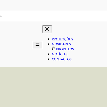
PROMOÇÕES
NOVIDADES
PRODUTOS
NOTÍCIAS
CONTACTOS