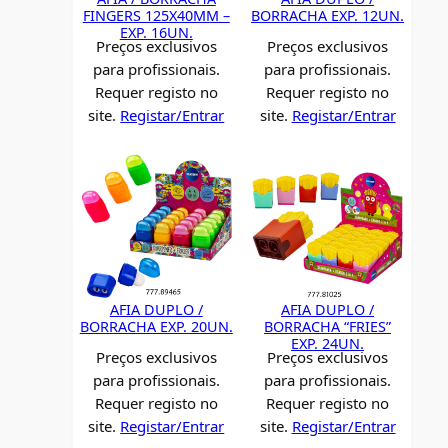
FINGERS 125X40MM –
BORRACHA EXP. 12UN.
EXP. 16UN.
Preços exclusivos
Preços exclusivos
para profissionais.
para profissionais.
Requer registo no
Requer registo no
site.
Registar/Entrar
site.
Registar/Entrar
AFIA DUPLO /
AFIA DUPLO /
BORRACHA EXP. 20UN.
BORRACHA “FRIES”
EXP. 24UN.
Preços exclusivos
Preços exclusivos
para profissionais.
para profissionais.
Requer registo no
Requer registo no
site.
Registar/Entrar
site.
Registar/Entrar