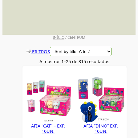
UNI POSCA
INÍCIO
/ CENTRUM
FILTROS
A mostrar 1–25 de 315 resultados
AFIA “CAT” – EXP.
AFIA “DINO” EXP.
16UN.
16UN.