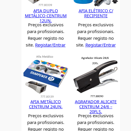
AFIA DUPLO
AFIA ELÉTRICO C/
METÁLICO CENTRUM
RECIPIENTE
12UN.
Preços exclusivos
Preços exclusivos
para profissionais.
para profissionais.
Requer registo no
Requer registo no
site.
Registar/Entrar
site.
Registar/Entrar
AFIA METÁLICO
AGRAFADOR ALICATE
CENTRUM 24UN.
CENTRUM 24/6 –
20FLS.
Preços exclusivos
Preços exclusivos
para profissionais.
para profissionais.
Requer registo no
Requer registo no