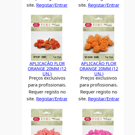
site.
Registar/Entrar
site.
Registar/Entrar
APLICAÇÃO FLOR
APLICAÇÃO FLOR
ORANGE 20MM (12
ORANGE 20MM (12
UN.)
UN.)
Preços exclusivos
Preços exclusivos
para profissionais.
para profissionais.
Requer registo no
Requer registo no
site.
Registar/Entrar
site.
Registar/Entrar