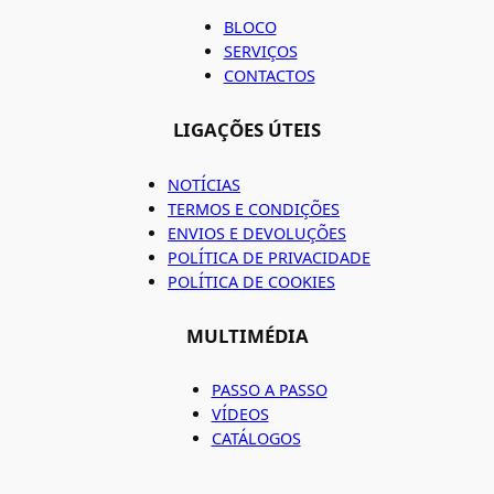
BLOCO
SERVIÇOS
CONTACTOS
LIGAÇÕES ÚTEIS
NOTÍCIAS
TERMOS E CONDIÇÕES
ENVIOS E DEVOLUÇÕES
POLÍTICA DE PRIVACIDADE
POLÍTICA DE COOKIES
MULTIMÉDIA
PASSO A PASSO
VÍDEOS
CATÁLOGOS