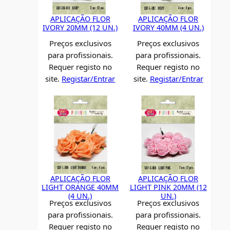
APLICAÇÃO FLOR
APLICAÇÃO FLOR
IVORY 20MM (12 UN.)
IVORY 40MM (4 UN.)
Preços exclusivos
Preços exclusivos
para profissionais.
para profissionais.
Requer registo no
Requer registo no
site.
Registar/Entrar
site.
Registar/Entrar
APLICAÇÃO FLOR
APLICAÇÃO FLOR
LIGHT ORANGE 40MM
LIGHT PINK 20MM (12
(4 UN.)
UN.)
Preços exclusivos
Preços exclusivos
para profissionais.
para profissionais.
Requer registo no
Requer registo no