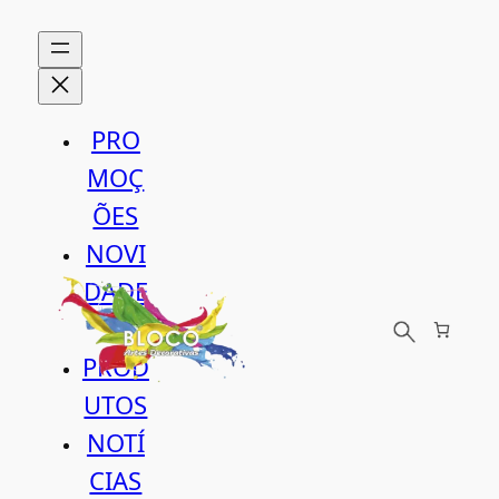
Saltar
para
o
conteúdo
PRO
MOÇ
ÕES
NOVI
DADE
S
PROD
UTOS
NOTÍ
CIAS