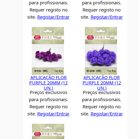
para profissionais.
para profissionais.
Requer registo no
Requer registo no
site.
Registar/Entrar
site.
Registar/Entrar
APLICAÇÃO FLOR
APLICAÇÃO FLOR
PURPLE 20MM (12
PURPLE 20MM (12
UN.)
UN.)
Preços exclusivos
Preços exclusivos
para profissionais.
para profissionais.
Requer registo no
Requer registo no
site.
Registar/Entrar
site.
Registar/Entrar