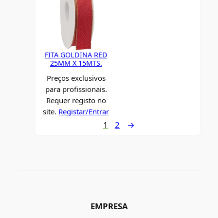
FITA GOLDINA RED
25MM X 15MTS.
Preços exclusivos
para profissionais.
Requer registo no
site.
Registar/Entrar
1
2
→
EMPRESA