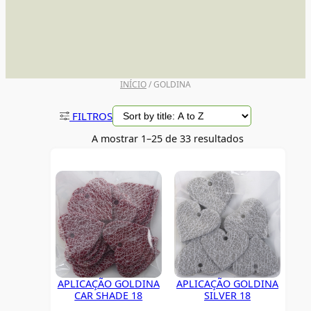
UNI POSCA
INÍCIO
/ GOLDINA
FILTROS
A mostrar 1–25 de 33 resultados
APLICAÇÃO GOLDINA
APLICAÇÃO GOLDINA
CAR SHADE 18
SILVER 18