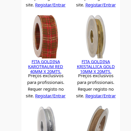
site.
Registar/Entrar
site.
Registar/Entrar
FITA GOLDINA
FITA GOLDINA
KAROTRAUM RED
KRISTALLICA GOLD
40MM X 20MTS.
10MM X 20MTS.
Preços exclusivos
Preços exclusivos
para profissionais.
para profissionais.
Requer registo no
Requer registo no
site.
Registar/Entrar
site.
Registar/Entrar