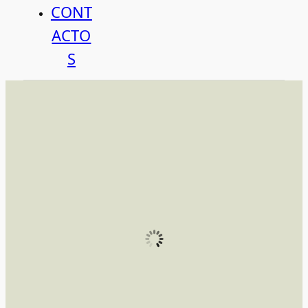
CONT
ACTO
S