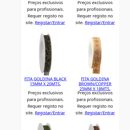
Preços exclusivos
Preços exclusivos
para profissionais.
para profissionais.
Requer registo no
Requer registo no
site.
Registar/Entrar
site.
Registar/Entrar
FITA GOLDINA BLACK
FITA GOLDINA
15MM X 20MTS.
BROWN/COPPER
25MM X 18MTS.
Preços exclusivos
Preços exclusivos
para profissionais.
para profissionais.
Requer registo no
Requer registo no
site.
Registar/Entrar
site.
Registar/Entrar