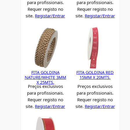
para profissionais.
para profissionais.
Requer registo no
Requer registo no
site.
Registar/Entrar
site.
Registar/Entrar
FITA GOLDINA
FITA GOLDINA RED
NATURE/WHITE 3MM
15MM X 20MTS.
X 25MTS.
Preços exclusivos
Preços exclusivos
para profissionais.
para profissionais.
Requer registo no
Requer registo no
site.
Registar/Entrar
site.
Registar/Entrar