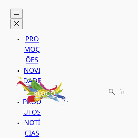
Saltar
para
o
conteúdo
PRO
MOÇ
ÕES
NOVI
DADE
S
PROD
UTOS
NOTÍ
CIAS