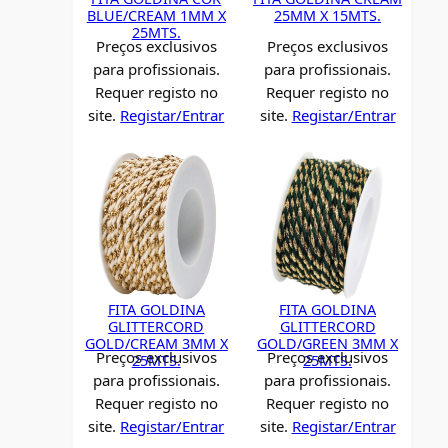
BLUE/CREAM 1MM X
25MM X 15MTS.
25MTS.
Preços exclusivos
Preços exclusivos
para profissionais.
para profissionais.
Requer registo no
Requer registo no
site.
Registar/Entrar
site.
Registar/Entrar
FITA GOLDINA
FITA GOLDINA
GLITTERCORD
GLITTERCORD
GOLD/CREAM 3MM X
GOLD/GREEN 3MM X
Preços exclusivos
Preços exclusivos
25MTS.
25MTS.
para profissionais.
para profissionais.
Requer registo no
Requer registo no
site.
Registar/Entrar
site.
Registar/Entrar