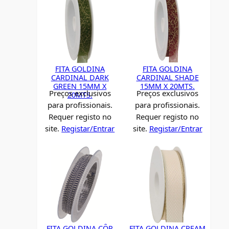
FITA GOLDINA
FITA GOLDINA
CARDINAL DARK
CARDINAL SHADE
GREEN 15MM X
15MM X 20MTS.
Preços exclusivos
Preços exclusivos
20MTS.
para profissionais.
para profissionais.
Requer registo no
Requer registo no
site.
Registar/Entrar
site.
Registar/Entrar
FITA GOLDINA CÔR
FITA GOLDINA CREAM