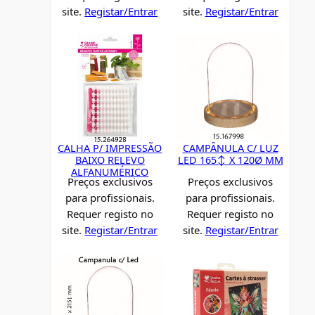
site.
Registar/Entrar
site.
Registar/Entrar
CALHA P/ IMPRESSÃO
CAMPÂNULA C/ LUZ
BAIXO RELEVO
LED 165↕ X 120Ø MM
ALFANUMÉRICO
Preços exclusivos
Preços exclusivos
para profissionais.
para profissionais.
Requer registo no
Requer registo no
site.
Registar/Entrar
site.
Registar/Entrar