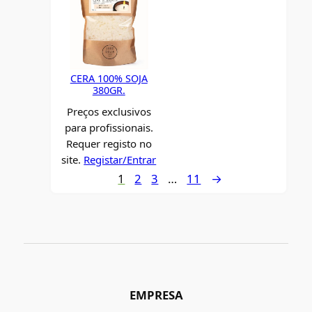
CERA 100% SOJA
380GR.
Preços exclusivos
para profissionais.
Requer registo no
site.
Registar/Entrar
1
2
3
…
11
→
EMPRESA