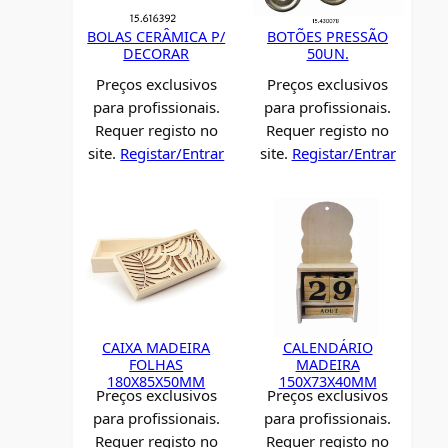
BOLAS CERÂMICA P/
BOTÕES PRESSÃO
DECORAR
50UN.
Preços exclusivos
Preços exclusivos
para profissionais.
para profissionais.
Requer registo no
Requer registo no
site.
Registar/Entrar
site.
Registar/Entrar
CAIXA MADEIRA
CALENDÁRIO
FOLHAS
MADEIRA
180X85X50MM
150X73X40MM
Preços exclusivos
Preços exclusivos
para profissionais.
para profissionais.
Requer registo no
Requer registo no