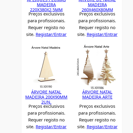
MADEIRA
MADEIRA
220X380X2,5MM
260X460X80MM
Preços exclusivos
Preços exclusivos
para profissionais.
para profissionais.
Requer registo no
Requer registo no
site.
Registar/Entrar
site.
Registar/Entrar
ÁRVORE NATAL
ÁRVORE NATAL
MADEIRA 200X90MM
MADEIRA ARTE
2UN.
Preços exclusivos
Preços exclusivos
para profissionais.
para profissionais.
Requer registo no
Requer registo no
site.
Registar/Entrar
site.
Registar/Entrar