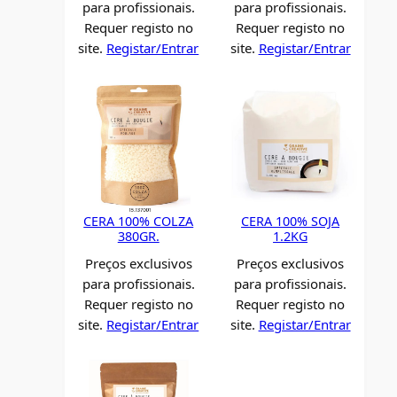
para profissionais.
para profissionais.
Requer registo no
Requer registo no
site.
Registar/Entrar
site.
Registar/Entrar
CERA 100% COLZA
CERA 100% SOJA
380GR.
1.2KG
Preços exclusivos
Preços exclusivos
para profissionais.
para profissionais.
Requer registo no
Requer registo no
site.
Registar/Entrar
site.
Registar/Entrar