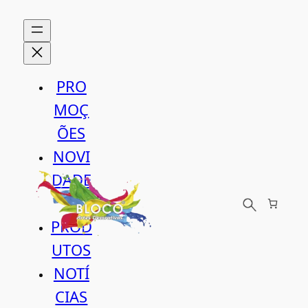
Saltar
para
o
conteúdo
PRO
MOÇ
ÕES
NOVI
DADE
S
PROD
UTOS
NOTÍ
CIAS