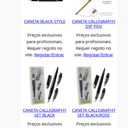
CANETA BLACK STYLE
CANETA CALLIGRAPHY
DIP PEN
Preços exclusivos
Preços exclusivos
para profissionais.
para profissionais.
Requer registo no
Requer registo no
site.
Registar/Entrar
site.
Registar/Entrar
CANETA CALLIGRAPHY
CANETA CALLIGRAPHY
SET BLACK
SET BLACK/ROSE
Preços exclusivos
Preços exclusivos