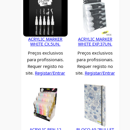
ACRYLIC MARKER
ACRYLIC MARKER
WHITE CX.5UN.
WHITE EXP.37UN.
Preços exclusivos
Preços exclusivos
para profissionais.
para profissionais.
Requer registo no
Requer registo no
site.
Registar/Entrar
site.
Registar/Entrar
ACRYLIC PEN 12
BLOCO A5 “BULLET