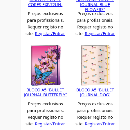
CORES EXP.72UN.
JOURNAL BLUE
FLOWERS”
Preços exclusivos
Preços exclusivos
para profissionais.
para profissionais.
Requer registo no
Requer registo no
site.
Registar/Entrar
site.
Registar/Entrar
BLOCO A5 “BULLET
BLOCO A5 “BULLET
JOURNAL BUTTERFLY”
JOURNAL DOG”
Preços exclusivos
Preços exclusivos
para profissionais.
para profissionais.
Requer registo no
Requer registo no
site.
Registar/Entrar
site.
Registar/Entrar