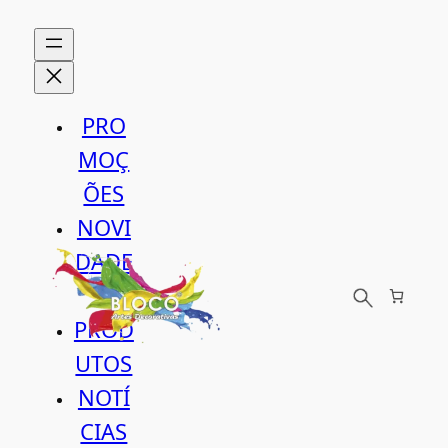
Saltar
para
o
conteúdo
PRO
MOÇ
ÕES
NOVI
DADE
S
PROD
UTOS
NOTÍ
CIAS