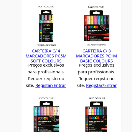
CARTEIRA C/ 4
CARTEIRA C/ 8
MARCADORES PC5M
MARCADORES PC1M
SOFT COLOURS
BASIC COLOURS
Preços exclusivos
Preços exclusivos
para profissionais.
para profissionais.
Requer registo no
Requer registo no
site.
Registar/Entrar
site.
Registar/Entrar