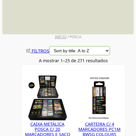
UNI POSCA
INÍCIO
/ POSCA
FILTROS
A mostrar 1–25 de 271 resultados
CAIXA METÁLICA
CARTEIRA C/ 4
POSCA C/ 20
MARCADORES PC1M
MARCADORES E SACO
BWSG COLOURS