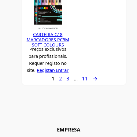
CARTEIRA C/ 8
MARCADORES PC5M
SOFT COLOURS
Preços exclusivos
para profissionais.
Requer registo no
site.
Registar/Entrar
1
2
3
…
11
→
EMPRESA