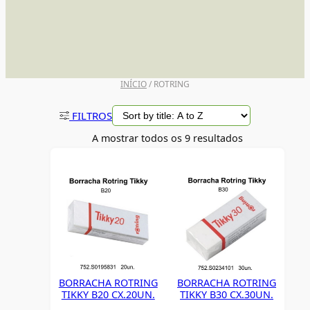
UNI POSCA
INÍCIO
/ ROTRING
FILTROS
A mostrar todos os 9 resultados
BORRACHA ROTRING
BORRACHA ROTRING
TIKKY B20 CX.20UN.
TIKKY B30 CX.30UN.