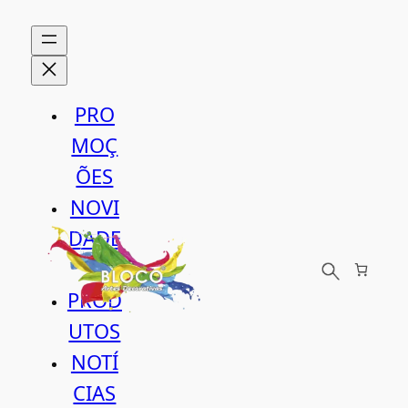
Saltar
para
o
conteúdo
PRO
MOÇ
ÕES
NOVI
DADE
S
PROD
UTOS
NOTÍ
CIAS