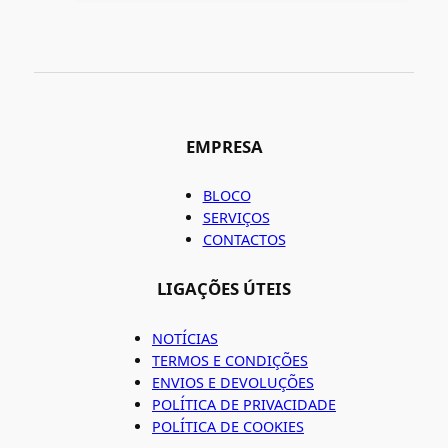
EMPRESA
BLOCO
SERVIÇOS
CONTACTOS
LIGAÇÕES ÚTEIS
NOTÍCIAS
TERMOS E CONDIÇÕES
ENVIOS E DEVOLUÇÕES
POLÍTICA DE PRIVACIDADE
POLÍTICA DE COOKIES