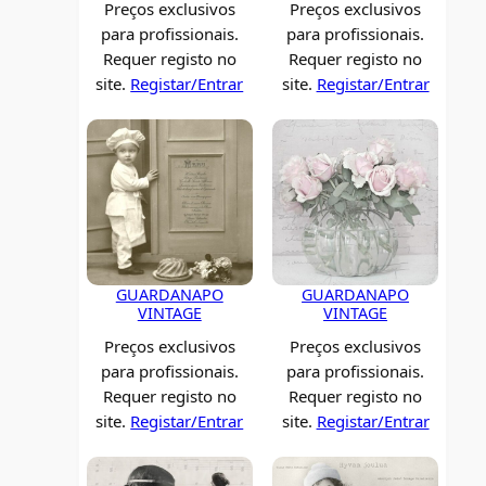
Preços exclusivos
Preços exclusivos
para profissionais.
para profissionais.
Requer registo no
Requer registo no
site.
Registar/Entrar
site.
Registar/Entrar
GUARDANAPO
GUARDANAPO
VINTAGE
VINTAGE
Preços exclusivos
Preços exclusivos
para profissionais.
para profissionais.
Requer registo no
Requer registo no
site.
Registar/Entrar
site.
Registar/Entrar