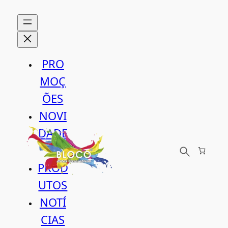
Saltar
para
o
conteúdo
PRO
MOÇ
ÕES
NOVI
DADE
S
PROD
UTOS
NOTÍ
CIAS