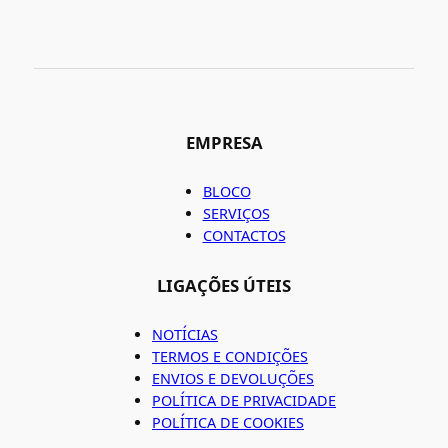
EMPRESA
BLOCO
SERVIÇOS
CONTACTOS
LIGAÇÕES ÚTEIS
NOTÍCIAS
TERMOS E CONDIÇÕES
ENVIOS E DEVOLUÇÕES
POLÍTICA DE PRIVACIDADE
POLÍTICA DE COOKIES