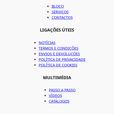
BLOCO
SERVIÇOS
CONTACTOS
LIGAÇÕES ÚTEIS
NOTÍCIAS
TERMOS E CONDIÇÕES
ENVIOS E DEVOLUÇÕES
POLÍTICA DE PRIVACIDADE
POLÍTICA DE COOKIES
MULTIMÉDIA
PASSO A PASSO
VÍDEOS
CATÁLOGOS