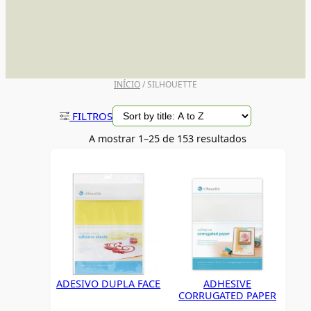
UNI POSCA
INÍCIO
/ SILHOUETTE
FILTROS
A mostrar 1–25 de 153 resultados
ADESIVO DUPLA FACE
ADHESIVE
CORRUGATED PAPER