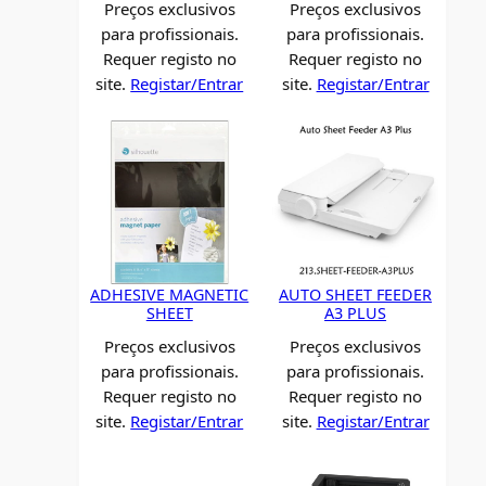
Preços exclusivos
Preços exclusivos
para profissionais.
para profissionais.
Requer registo no
Requer registo no
site.
Registar/Entrar
site.
Registar/Entrar
ADHESIVE MAGNETIC
AUTO SHEET FEEDER
SHEET
A3 PLUS
Preços exclusivos
Preços exclusivos
para profissionais.
para profissionais.
Requer registo no
Requer registo no
site.
Registar/Entrar
site.
Registar/Entrar