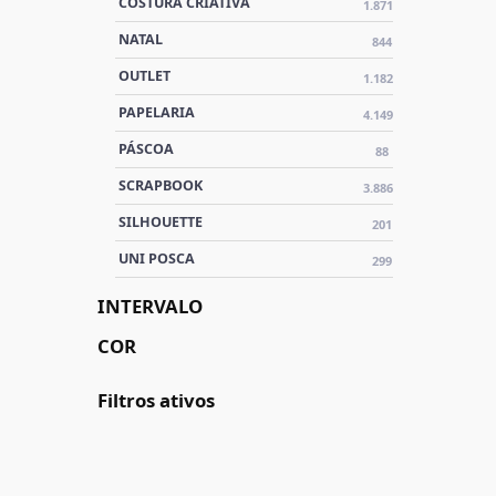
COSTURA CRIATIVA
1.871
NATAL
844
OUTLET
1.182
PAPELARIA
4.149
PÁSCOA
88
SCRAPBOOK
3.886
SILHOUETTE
201
UNI POSCA
299
INTERVALO
COR
Filtros ativos