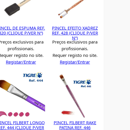
INCEL DE ESPUMA REF.
PINCEL EFEITO XADREZ
820 (CLIQUE P/VER Nº)
REF. 428 (CLIQUE P/VER
Nº)
Preços exclusivos para
Preços exclusivos para
profissionais.
profissionais.
Requer registo no site.
Requer registo no site.
Registar/Entrar
Registar/Entrar
INCEL FILBERT LONGO
PINCEL FILBERT RAKE
EF. 444 (CLIQUE P/VER
PATINA REF. 446