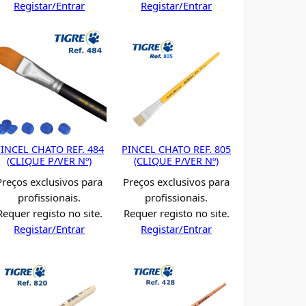
Registar/Entrar
Registar/Entrar
INCEL CHATO REF. 484
PINCEL CHATO REF. 805
(CLIQUE P/VER Nº)
(CLIQUE P/VER Nº)
Preços exclusivos para
Preços exclusivos para
profissionais.
profissionais.
Requer registo no site.
Requer registo no site.
Registar/Entrar
Registar/Entrar