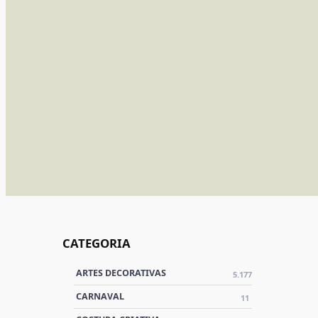
CATEGORIA
ARTES DECORATIVAS
5.177
CARNAVAL
11