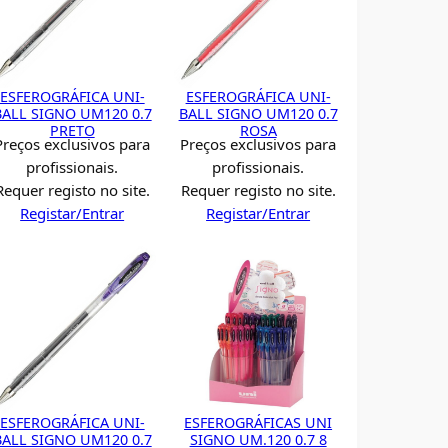
ESFEROGRÁFICA UNI-
ESFEROGRÁFICA UNI-
BALL SIGNO UM120 0.7
BALL SIGNO UM120 0.7
PRETO
ROSA
Preços exclusivos para
Preços exclusivos para
profissionais.
profissionais.
Requer registo no site.
Requer registo no site.
Registar/Entrar
Registar/Entrar
ESFEROGRÁFICA UNI-
ESFEROGRÁFICAS UNI
BALL SIGNO UM120 0.7
SIGNO UM.120 0.7 8