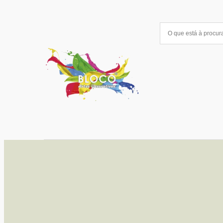
Saltar
para
o
conteúdo