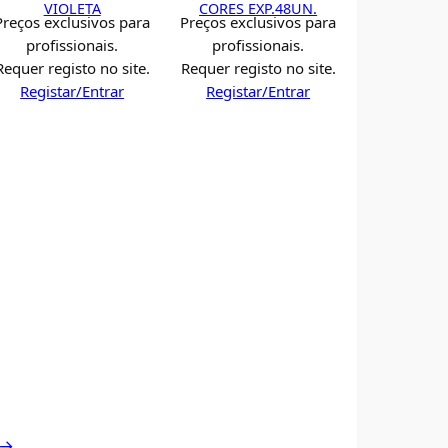
VIOLETA
CORES EXP.48UN.
Preços exclusivos para
Preços exclusivos para
profissionais.
profissionais.
Requer registo no site.
Requer registo no site.
Registar/Entrar
Registar/Entrar
→