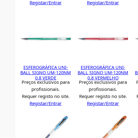
Registar/Entrar
Registar/Entrar
ESFEROGRÁFICA UNI-
ESFEROGRÁFICA UNI-
BALL SIGNO UM-120NM
BALL SIGNO UM-120NM
B
0.8 VERDE
0.8 VERMELHO
Preços exclusivos para
Preços exclusivos para
profissionais.
profissionais.
Requer registo no site.
Requer registo no site.
Registar/Entrar
Registar/Entrar